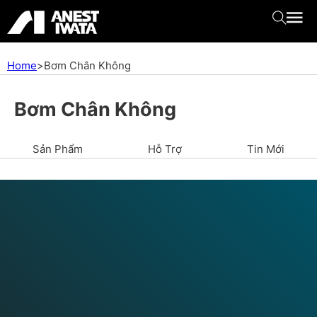
Home
>
Bơm Chân Không
Bơm Chân Không
Sản Phẩm
Hỗ Trợ
Tin Mới
Bơm Chân Không
Bơm chân không là máy bơm hút khí từ thùng chứa để tạo
trạng thái chân không. Công suất của bơm chân không
được xác định bởi áp suất cuối cùng và tốc độ xả. Anest
Iwata cung cấp nhiều loại sản phẩm với áp suất cuối cùng
và tốc độ xả khác nhau, cho phép bạn chọn sản phẩm phù
hợp với nhu cầu và chi phí của mình. Sản phẩm của chúng