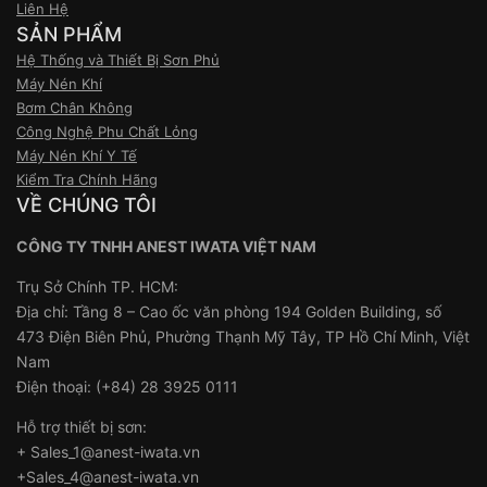
Liên Hệ
SẢN PHẨM
Hệ Thống và Thiết Bị Sơn Phủ
Máy Nén Khí
Bơm Chân Không
Công Nghệ Phu Chất Lỏng
Máy Nén Khí Y Tế
Kiểm Tra Chính Hãng
VỀ CHÚNG TÔI
CÔNG TY TNHH ANEST IWATA VIỆT NAM
Trụ Sở Chính TP. HCM:
Địa chỉ: Tầng 8 – Cao ốc văn phòng 194 Golden Building, số
473 Điện Biên Phủ, Phường Thạnh Mỹ Tây, TP Hồ Chí Minh, Việt
Nam
Điện thoại: (+84) 28 3925 0111
Hỗ trợ thiết bị sơn:
+ Sales_1@anest-iwata.vn
+Sales_4@anest-iwata.vn