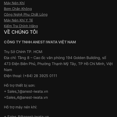
Máy Nén Khí
Bơm Chân Không
Công Nghệ Phu Chất Lỏng
Máy Nén Khí Y Tế
Kiểm Tra Chính Hãng
VỀ CHÚNG TÔI
CÔNG TY TNHH ANEST IWATA VIỆT NAM
Trụ Sở Chính TP. HCM:
Địa chỉ: Tầng 8 – Cao ốc văn phòng 194 Golden Building, số
473 Điện Biên Phủ, Phường Thạnh Mỹ Tây, TP Hồ Chí Minh, Việt
Nam
Điện thoại: (+84) 28 3925 0111
Hỗ trợ thiết bị sơn:
+ Sales_1@anest-iwata.vn
+Sales_4@anest-iwata.vn
Hỗ trợ máy nén khí:
+ Sales_8@anest-iwata.vn