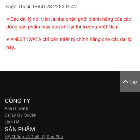
Điện Thoại: (+84) 28 2253 9142
※ Các đại lý nói trên là nhà phân phối chính hãng của các
dòng sản phẩm máy nén khí tại thị trường Việt Nam.
※ ANEST IWATA chỉ bán thiết bị chính hãng cho các đại lý
này.
Top
CÔNG TY
Anest Iwata
Đại Lý Ủy Quyền
Liên Hệ
SẢN PHẨM
Hệ Thống và Thiết Bị Sơn Phủ