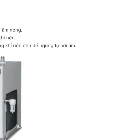
i ẩm nóng.
khí nén.
g khí nén đến để ngưng tụ hơi ẩm.