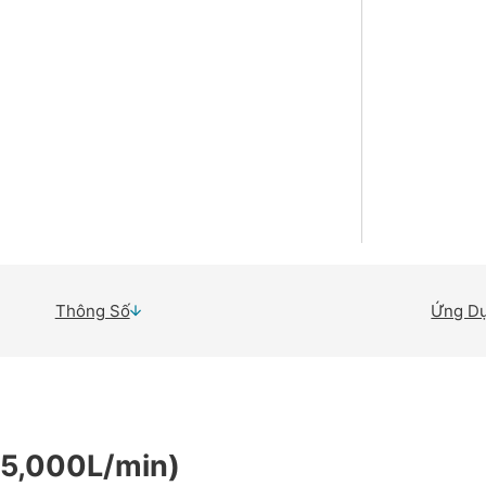
Thông Số
Ứng D
5,000L/min)