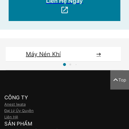
Liên Hệ Ngay
Máy Nén Khí
Top
CÔNG TY
Anest Iwata
Đại Lý Ủy Quyền
Liên Hệ
SẢN PHẨM