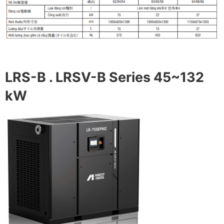
LRS-B . LRSV-B Series 45~132
kW