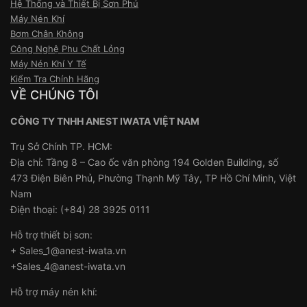
Hệ Thống và Thiết Bị Sơn Phủ
Máy Nén Khí
Bơm Chân Không
Công Nghệ Phu Chất Lỏng
Máy Nén Khí Y Tế
Kiểm Tra Chính Hãng
VỀ CHÚNG TÔI
CÔNG TY TNHH ANEST IWATA VIỆT NAM
Trụ Sở Chính TP. HCM:
Địa chỉ: Tầng 8 – Cao ốc văn phòng 194 Golden Building, số
473 Điện Biên Phủ, Phường Thạnh Mỹ Tây, TP Hồ Chí Minh, Việt
Nam
Điện thoại: (+84) 28 3925 0111
Hỗ trợ thiết bị sơn:
+ Sales_1@anest-iwata.vn
+Sales_4@anest-iwata.vn
Hỗ trợ máy nén khí: