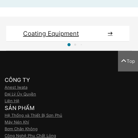
Coating Equipment
Top
CÔNG TY
Anest Iwata
Đại Lý Ủy Quyền
Liên Hệ
SẢN PHẨM
Hệ Thống và Thiết Bị Sơn Phủ
Máy Nén Khí
Bơm Chân Không
Công Nghệ Phu Chất Lỏng